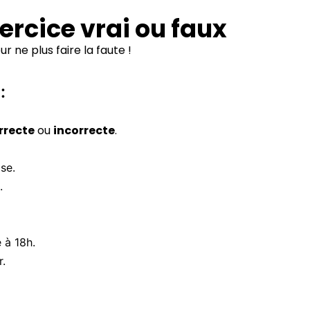
xercice vrai ou faux
r ne plus faire la faute !
:
rrecte
ou
incorrecte
.
se.
.
e à 18h.
r.