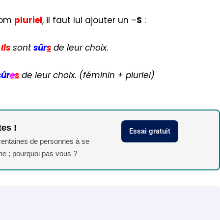
nom
pluriel
, il faut lui ajouter un –
S
:
Ils
sont
sûr
s
de leur choix.
sûr
e
s
de leur choix. (féminin + pluriel)
tes !
Essai gratuit
 centaines de personnes à se
phe ; pourquoi pas vous ?