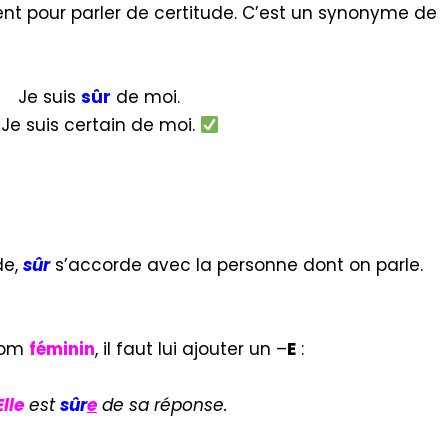
t pour parler de certitude. C’est un synonyme de
Je suis
sûr
de moi.
Je suis certain de moi.
de,
sûr
s’accorde avec la personne dont on parle.
nom
féminin
, il faut lui ajouter un –
E
:
Elle
est
sûr
e
de sa réponse.