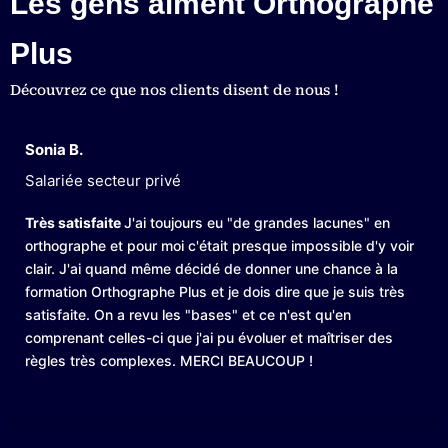
Les gens aiment Orthographe
Plus
Découvrez ce que nos clients disent de nous !
Pascal D.
Responsable secteur publi
s eu "de grandes lacunes" en
J'ai compris en un jour ce qu
ait presque impossible d'y voir
pendant vingt ans
. Cette for
dé de donner une chance à la
je vais utiliser pour longtemps
t je dois dire que je suis très
avoir participé.
ases" et ce n'est qu'en
i pu évoluer et maîtriser des
RCI BEAUCOUP !