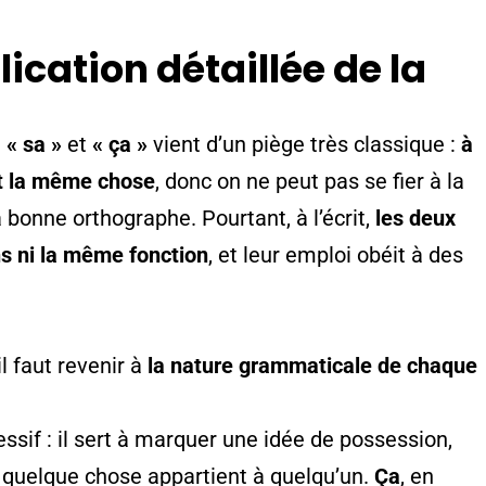
lication détaillée de la
e
« sa »
et
« ça »
vient d’un piège très classique :
à
nt la même chose
, donc on ne peut pas se fier à la
a bonne orthographe. Pourtant, à l’écrit,
les deux
s ni la même fonction
, et leur emploi obéit à des
l faut revenir à
la nature grammaticale de chaque
sif : il sert à marquer une idée de possession,
ue quelque chose appartient à quelqu’un.
Ça
, en