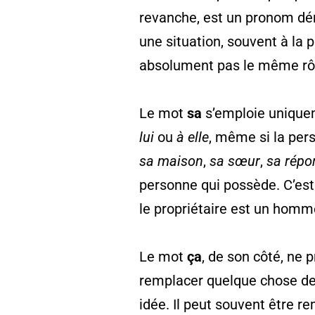
revanche, est un pronom dém
une situation, souvent à la 
absolument pas le même rôl
Le mot
sa
s’emploie unique
lui
ou
à elle
, même si la per
sa maison
,
sa sœur
,
sa répo
personne qui possède. C’est 
le propriétaire est un homm
Le mot
ça
, de son côté, ne 
remplacer quelque chose de 
idée. Il peut souvent être r