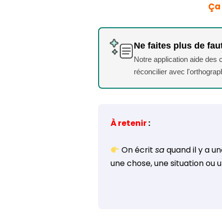
Ça
Ne faites plus de fau
Notre application aide des
réconcilier avec l'orthogra
À retenir
:
On écrit
sa
quand il y a u
une chose, une situation ou u