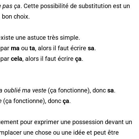
e pas ça
. Cette possibilité de substitution est un
e bon choix.
existe une astuce très simple.
 par
ma
ou
ta
, alors il faut écrire
sa
.
 par
cela
, alors il faut écrire
ça
.
 a oublié ma veste
(ça fonctionne), donc
sa
.
e
(ça fonctionne), donc
ça
.
quement pour exprimer une possession devant un
emplacer une chose ou une idée et peut être