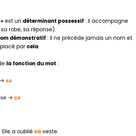
 »
est un
déterminant possessif
: il accompagne
sa robe, sa réponse).
om démonstratif
: il ne précède jamais un nom et
mplacé par
cela
.
 de
la fonction du mot
:
m →
sa
hose →
ça
Elle a oublié
sa
veste.