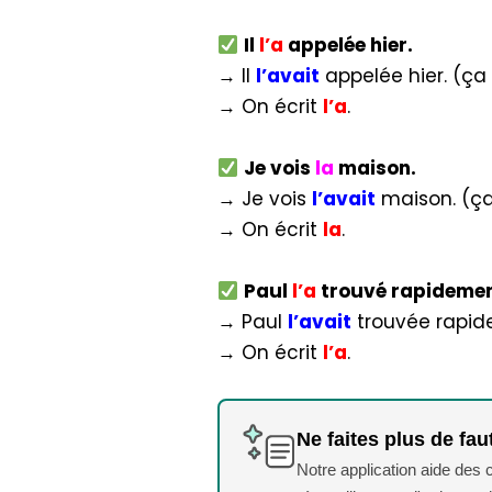
Il
l’a
appelée hier.
→ Il
l’avait
appelée hier. (ça
→ On écrit
l’a
.
Je vois
la
maison.
→ Je vois
l’avait
maison. (ça
→ On écrit
la
.
Paul
l’a
trouvé rapidemen
→ Paul
l’avait
trouvée rapi
→ On écrit
l’a
.
Ne faites plus de fau
Notre application aide des