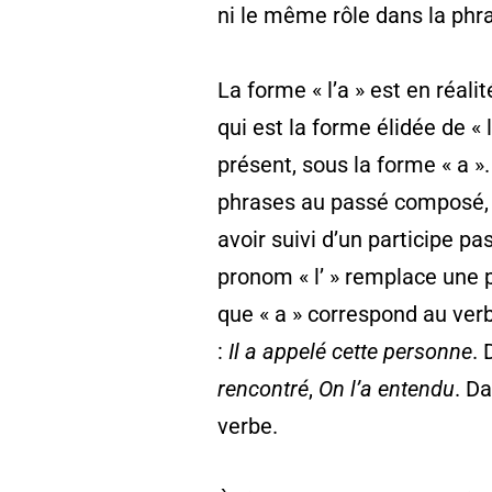
ni le même rôle dans la phr
La forme « l’a » est en réal
qui est la forme élidée de « l
présent, sous la forme « a »
phrases au passé composé, c
avoir suivi d’un participe p
pronom « l’ » remplace une
que « a » correspond au verb
:
Il a appelé cette personne
.
rencontré
,
On l’a entendu
. D
verbe.