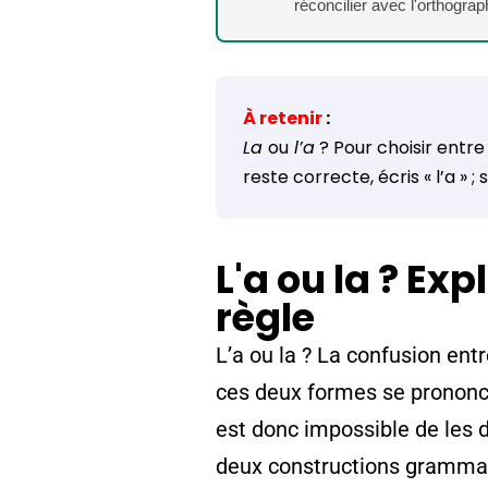
réconcilier avec l'orthogra
À retenir
:
La
ou
l’a
?
Pour choisir entre «
reste correcte, écris « l’a » ; s
L'a ou la ? Exp
règle
L’a ou la ? La confusion entre
ces deux formes se prononce
est donc impossible de les di
deux constructions grammati