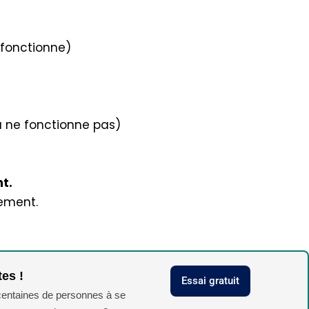
 fonctionne)
 ne fonctionne pas)
t.
dement.
tes !
Essai gratuit
 centaines de personnes à se