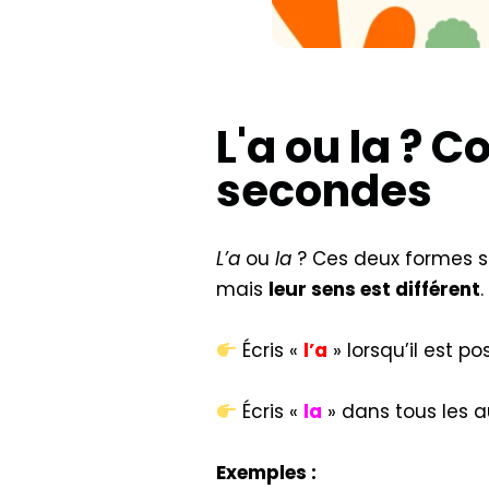
L'a ou la ? 
secondes
L’a
ou
la
? Ces deux formes 
mais
leur sens est différent
.
Écris «
l’a
» lorsqu’il est p
Écris «
la
» dans tous les a
Exemples :