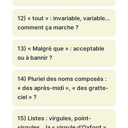
12) « tout » : invariable, variable…
comment ça marche ?
13) « Malgré que » : acceptable
ou à bannir ?
14) Pluriel des noms composés :
« des après-midi », « des gratte-
ciel » ?
15) Listes : virgules, point-
virgules… la « virgule d’Oxford »