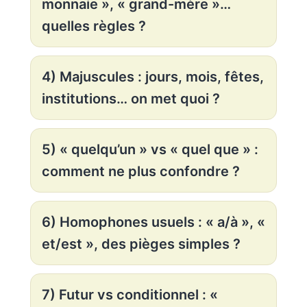
monnaie », « grand-mère »…
quelles règles ?
4) Majuscules : jours, mois, fêtes,
institutions… on met quoi ?
5) « quelqu’un » vs « quel que » :
comment ne plus confondre ?
6) Homophones usuels : « a/à », «
et/est », des pièges simples ?
7) Futur vs conditionnel : «