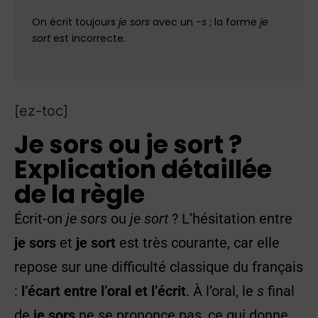
On écrit toujours
je sors
avec un
-s
; la forme
je
sort
est incorrecte.
[ez-toc]
Je sors ou je sort ?
Explication détaillée
de la règle
Écrit-on
je sors
ou
je sort
?
L’hésitation entre
je sors
et
je sort
est très courante, car elle
repose sur une difficulté classique du français
:
l’écart entre l’oral et l’écrit
. À l’oral, le
s
final
de
je sors
ne se prononce pas, ce qui donne