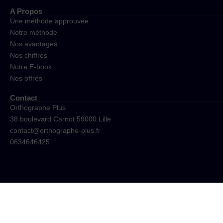
A Propos
Une méthode approuvée
Notre méthode
Nos avantages
Nos chiffres
Notre E-book
Nos offres
Contact
Orthographe Plus
38 boulevard Carnot 59000 Lille
contact@orthographe-plus.fr
0634646425