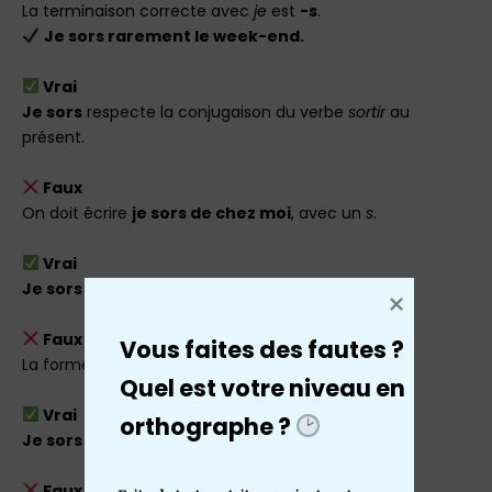
La terminaison correcte avec
je
est
-s
.
Je sors rarement le week-end.
Vrai
Je sors
respecte la conjugaison du verbe
sortir
au
présent.
Faux
On doit écrire
je sors de chez moi
, avec un
s
.
Vrai
Je sors prendre l’air
est correctement écrit.
Faux
Vous faites des fautes ?
La forme correcte est
je sors quand il fait beau
.
Quel est votre niveau en 
Vrai
orthographe ? 
Je sors sans prévenir
est la bonne conjugaison.
Faux