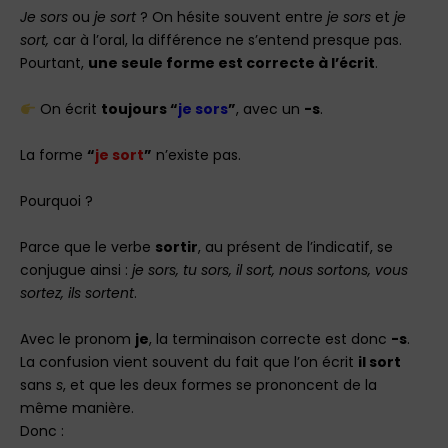
Je sors
ou
je sort
? On hésite souvent entre
je sors
et
je
sort,
car à l’oral, la différence ne s’entend presque pas.
Pourtant,
une seule forme est correcte à l’écrit
.
On écrit
toujours “
je sors
”
, avec un
-s
.
La forme
“
je sort
”
n’existe pas.
Pourquoi ?
Parce que le verbe
sortir
, au présent de l’indicatif, se
conjugue ainsi :
je sors, tu sors, il sort, nous sortons, vous
sortez, ils sortent
.
Avec le pronom
je
, la terminaison correcte est donc
-s
.
La confusion vient souvent du fait que l’on écrit
il sort
sans
s
, et que les deux formes se prononcent de la
même manière.
Donc :