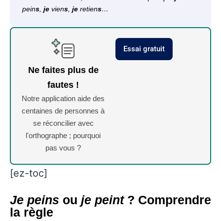
pein
s
,
je
vien
s
,
je
retien
s
…
Essai gratuit
Ne faites plus de
fautes !
Notre application aide des
centaines de personnes à
se réconcilier avec
l'orthographe ; pourquoi
pas vous ?
[ez-toc]
Je peins
ou
je peint
? Comprendre
la règle