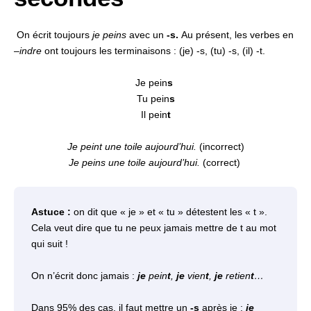
On écrit toujours
je peins
avec un
-s.
Au présent, les verbes en
–
indre
ont toujours les terminaisons : (je) -s, (tu) -s, (il) -t.
Je pein
s
Tu pein
s
Il pein
t
Je peint une toile aujourd’hui.
(incorrect)
Je peins une toile aujourd’hui.
(correct)
Astuce :
on dit que « je » et « tu » détestent les « t ».
Cela veut dire que tu ne peux jamais mettre de t au mot
qui suit !
On n’écrit donc jamais :
je
pein
t
,
je
vien
t
,
je
retien
t
…
Dans 95% des cas, il faut mettre un
-s
après je :
je