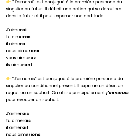
“J’aimerai” est conjugué à la première personne du
singulier au futur. Il définit une action qui se déroulera
dans le futur et il peut exprimer une certitude.
J’aime
rai
tu aime
ras
il aime
ra
nous aime
rons
vous aime
rez
ils aime
ront
.
“J’aimerais” est conjugué à la première personne du
singulier au conditionnel présent. Il exprime un désir, un
regret ou un souhait. On utilise principalement
j’aimerais
pour évoquer un souhait.
J’aime
rais
tu aimera
is
il aime
rait
nous aime
rions