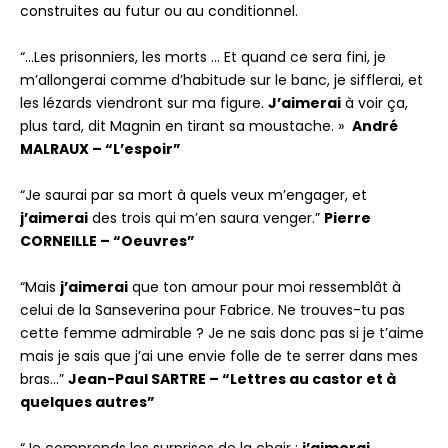
construites au futur ou au conditionnel.
“…Les prisonniers, les morts … Et quand ce sera fini, je
m’allongerai comme d’habitude sur le banc, je sifflerai, et
les lézards viendront sur ma figure.
J’aimerai
à voir ça,
plus tard, dit Magnin en tirant sa moustache. »
André
MALRAUX – “L’espoir”
“Je saurai par sa mort à quels veux m’engager, et
j’aimerai
des trois qui m’en saura venger.”
Pierre
CORNEILLE – “Oeuvres”
“Mais
j’aimerai
que ton amour pour moi ressemblât à
celui de la Sanseverina pour Fabrice. Ne trouves-tu pas
cette femme admirable ? Je ne sais donc pas si je t’aime
mais je sais que j’ai une envie folle de te serrer dans mes
bras…”
Jean-Paul SARTRE – “Lettres au castor et à
quelques autres”