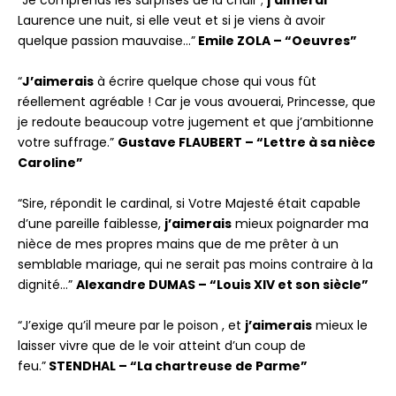
“Je comprends les surprises de la chair ;
j’aimerai
Laurence une nuit, si elle veut et si je viens à avoir
quelque passion mauvaise…”
Emile ZOLA – “Oeuvres”
“
J’aimerais
à écrire quelque chose qui vous fût
réellement agréable ! Car je vous avouerai, Princesse, que
je redoute beaucoup votre jugement et que j’ambitionne
votre suffrage.”
Gustave FLAUBERT – “Lettre à sa nièce
Caroline”
“Sire, répondit le cardinal, si Votre Majesté était capable
d’une pareille faiblesse,
j’aimerais
mieux poignarder ma
nièce de mes propres mains que de me prêter à un
semblable mariage, qui ne serait pas moins contraire à la
dignité…”
Alexandre DUMAS – “Louis XIV et son siècle”
“J’exige qu’il meure par le poison , et
j’aimerais
mieux le
laisser vivre que de le voir atteint d’un coup de
feu.”
STENDHAL – “La chartreuse de Parme”