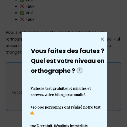
Faux
Vrai
Faux
Pour aller plus loin, n’hésite pas à lire notre article sur
Si
l’orthographe de «
au temps pour moi ou autant pour moi
»
besoin, n’hésite pas à consulter la définition du verbe
Vous faites des fautes ?
manger
.
Quel est votre niveau en 
orthographe ? 
L'écrit est votre meilleur atout.
Essai gratuit de 5 jours
Faites le test gratuit en 5 minutes et 
Fonctionne avec vos outils favoris.
recevez votre bilan personnalisé.

+10 000 personnes ont réalisé notre test. 