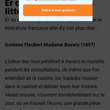
Er ou é ?
Inspirations
littéraires
Faire le test gratuit !
Er ou é
? Voici quelques exemples tirés de la
littérature française afin d’y voir plus clair :
Gustave Flaubert
Madame Bovary
(1857)
Télécharger le programme
L’odeur des roux pénétrait à travers la muraille,
pendant les consultations, de même que l’on
entendait de la cuisine, les malades tousser
dans le cabinet et débiter toute leur histoire.
Venait ensuite, s’ouvrant immédiatement sur la
cour, où se trouvait l’écurie, une grande pièce