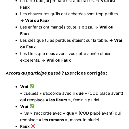
La tarte que j’ai préparé est aux fraises. →
Vrai ou
Faux
Les chaussures qu’ils ont achetées sont trop petites.
→
Vrai ou Faux
Les enfants ont mangés toute la pizza. →
Vrai ou
Faux
Les clés que tu as perdues étaient sur la table. →
Vrai
ou Faux
Les films que nous avons vus cette année étaient
excellents. →
Vrai ou Faux
Accord au participe passé
? Exercices corrigés :
Vrai
« cueillies »
s’accorde avec
« que »
(COD placé avant)
qui remplace
« les fleurs »
, féminin pluriel.
Vrai
« lus »
s’accorde avec
« que »
(COD placé avant) qui
remplace
« les romans »
, masculin pluriel.
Faux