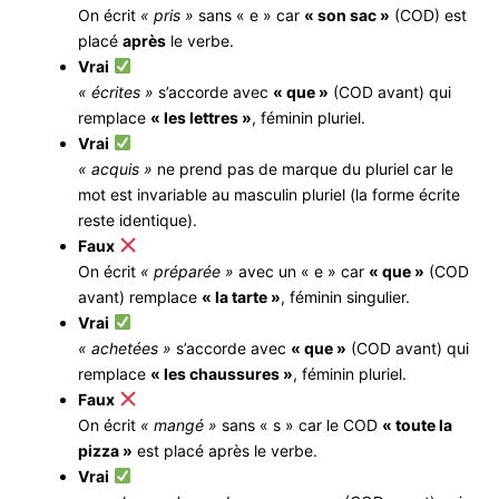
On écrit
« pris »
sans « e » car
« son sac »
(COD) est
placé
après
le verbe.
Vrai
« écrites »
s’accorde avec
« que »
(COD avant) qui
remplace
« les lettres »
, féminin pluriel.
Vrai
« acquis »
ne prend pas de marque du pluriel car le
mot est invariable au masculin pluriel (la forme écrite
reste identique).
Faux
On écrit
« préparée »
avec un « e » car
« que »
(COD
avant) remplace
« la tarte »
, féminin singulier.
Vrai
« achetées »
s’accorde avec
« que »
(COD avant) qui
remplace
« les chaussures »
, féminin pluriel.
Faux
On écrit
« mangé »
sans « s » car le COD
« toute la
pizza »
est placé après le verbe.
Vrai