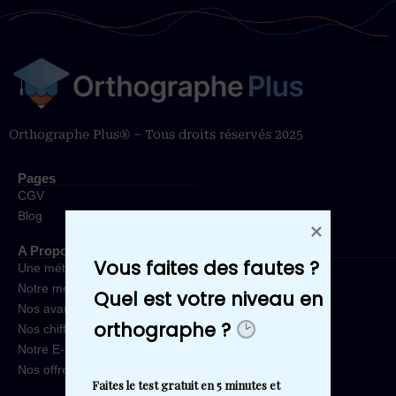
Orthographe Plus® – Tous droits réservés 2025
Pages
CGV
Blog
A Propos
Vous faites des fautes ?
Une méthode approuvée
Notre méthode
Quel est votre niveau en 
Nos avantages
orthographe ? 
Nos chiffres
Notre E-book
Nos offres
Faites le test gratuit en 5 minutes et 